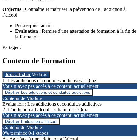
Objectifs
: Connaître et maîtriser la prévention de l’addiction à
l’alcool
Pré-requis
: aucun
Evaluation
: Remise d'une attestation de formation à la fin de
la formation
Partager :
Contenu de Formation
Tout afficher
Modules
Les addictions et conduites addictives
1 Quiz
Vous n’avez pas accès à ce contenu actuellement
Déplier
Les addictions et conduites addictives
Contenu de Module
Evaluation : Les addictions et conduites addictives
L’addiction à l’alcool
1 Chapitre
|
1 Quiz
Vous n’avez pas accès à ce contenu actuellement
Déplier
L’addiction à l’alcool
Contenu de Module
0% terminée
0/1 étapes
Agir face à une addiction à l’alcool