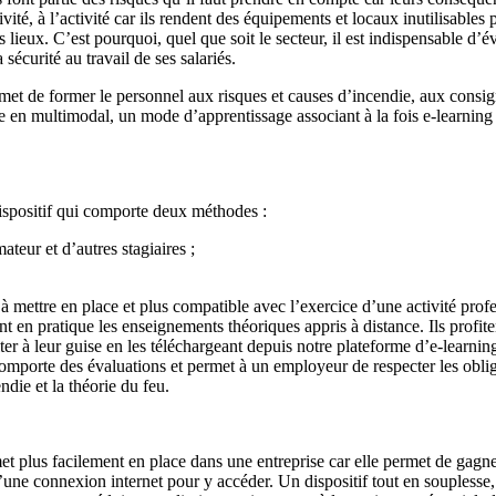
vité, à l’activité car ils rendent des équipements et locaux inutilisable
ieux. C’est pourquoi, quel que soit le secteur, il est indispensable d’éva
 sécurité au travail de ses salariés.
rmet de former le personnel aux risques et causes d’incendie, aux consign
e en multimodal, un mode d’apprentissage associant à la fois e-learning e
ispositif qui comporte deux méthodes :
teur et d’autres stagiaires ;
à mettre en place et plus compatible avec l’exercice d’une activité pr
tent en pratique les enseignements théoriques appris à distance. Ils profi
lter à leur guise en les téléchargeant depuis notre plateforme d’e-learni
 comporte des évaluations et permet à un employeur de respecter les obl
ndie et la théorie du feu.
 plus facilement en place dans une entreprise car elle permet de gagner d
’une connexion internet pour y accéder. Un dispositif tout en souplesse, 